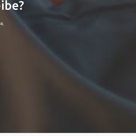
eibe?
a,