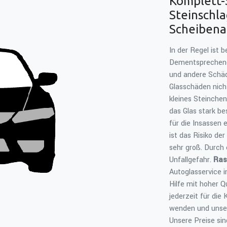
Komplett-
Steinschl
Scheibena
In der Regel ist 
Dementsprechend 
und andere Schäd
Glasschäden nich
kleines Steinchen
das Glas stark b
für die Insassen
ist das Risiko de
sehr groß. Durch 
Unfallgefahr.
Ras
Autoglasservice i
Hilfe mit hoher Q
jederzeit für die
wenden und unser
Unsere Preise sin