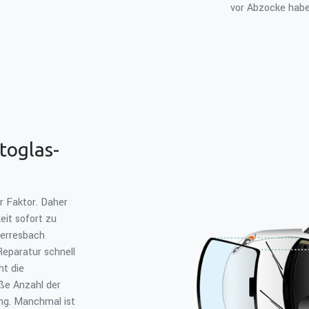
vor Abzocke habe
utoglas-
er Faktor. Daher
eit sofort zu
Herresbach
Reparatur schnell
ht die
oße Anzahl der
ng. Manchmal ist