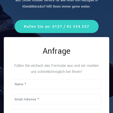
aus. Unser mobiler Service für alle Arten von Autoglas in
Kleinblittersdorf hilft Ihnen immer gerne weiter.
Rufen Sie an: 0157 / 92 354 557
Anfrage
Füllen Sie einfach das Formular aus und wir melden
uns schnellstmöglich bei Ihnen!